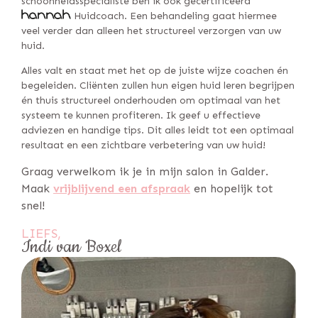
schoonheidsspecialiste ben ik ook gecertificeerd
Huidcoach. Een behandeling gaat hiermee
veel verder dan alleen het structureel verzorgen van uw
huid.
Alles valt en staat met het op de juiste wijze coachen én
begeleiden. Cliënten zullen hun eigen huid leren begrijpen
én thuis structureel onderhouden om optimaal van het
systeem te kunnen profiteren. Ik geef u effectieve
adviezen en handige tips. Dit alles leidt tot een optimaal
resultaat en een zichtbare verbetering van uw huid!
Graag verwelkom ik je in mijn salon in Galder.
Maak
vrijblijvend een afspraak
en hopelijk tot
snel!
LIEFS,
I
n
d
i
v
a
n
B
o
x
e
l