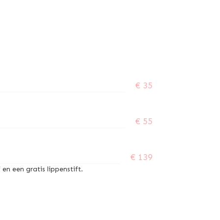
€ 35
€ 55
€ 139
n een gratis lippenstift.