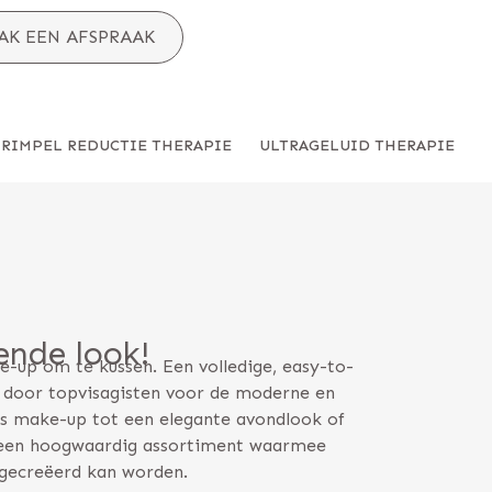
AK EEN AFSPRAAK
RIMPEL REDUCTIE THERAPIE
ULTRAGELUID THERAPIE
ende look!
up om te kussen. Een volledige, easy-to-
t door topvisagisten voor de moderne en
sis make-up tot een elegante avondlook of
 een hoogwaardig assortiment waarmee
 gecreëerd kan worden.