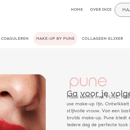
HOME
OVER INDI
MA
COAGULEREN
MAKE-UP BY PUNE
COLLAGEEN ELIXER
Ga voor je volg
Maak kennis met PUNE. Make-
use make-up lijn. Ontwikkel
stijlvolle vrouw. Van een ba
bruids make-up. Pune biedt
iedere dag de perfecte look